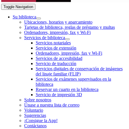
Toggle Navigation
Su biblioteca
Ubicaciones, horarios y aparcamiento
Tarjetas de biblioteca, reglas de préstamo y multas
Ordenadores, impresión, fax y Wi-Fi
Servicios de biblioteca
Servicios notariales
Servicios de extensión
Ordenadores, impresión, fax y Wi-Fi
Servicios de accesibilidad
Servicio de traducción
Servicios digitales de conservación de imágenes
del linaje familiar (FLIP)
Servicios de exámenes supervisados en la
biblioteca
Reservar un cuarto en la biblioteca
Servicio de impresión 3D
Sobre nosotros
Únase a nuestra lista de correo
Voluntario
Sugerencias
¡Consigue la App!
Contáctanos