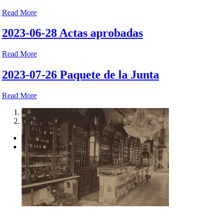
Read More
2023-06-28 Actas aprobadas
Read More
2023-07-26 Paquete de la Junta
Read More
1
2
El extraño mundo de los medicamentos